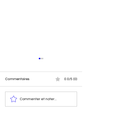
Commentaires
0.0/5 (0)
Concours d'entrée
Fête des mères 
Commenter et noter...