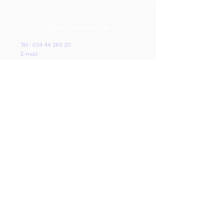
Nous contacter
Tél :
034 44 265 20
E-mail :
ecoleprivee.mahasoazaza.dga@gmail.co
m
Adresse
ECOLE PRIVEE MAHASOAZAZA
Lot II L 49 Ankadivato
Antananarivo, Madagascar