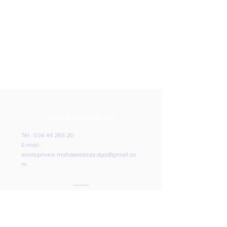
Nous contacter
Tél :
034 44 265 20
E-mail :
ecoleprivee.mahasoazaza.dga@gmail.co
m
Adresse
ECOLE PRIVEE MAHASOAZAZA